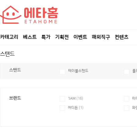
카테고리
베스트
특가
기획전
이벤트
해외직구
컨텐츠
스탠드
스탠드
테이블스탠드
플
브랜드
1AM
(16)
미
어디든
(1)
와