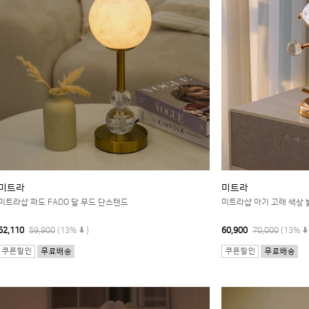
미트라
미트라
미트라샵 파도 FADO 달 무드 단스탠드
미트라샵 아기 고래 색상 
52,110
59,900
(13%
)
60,900
70,000
(13%