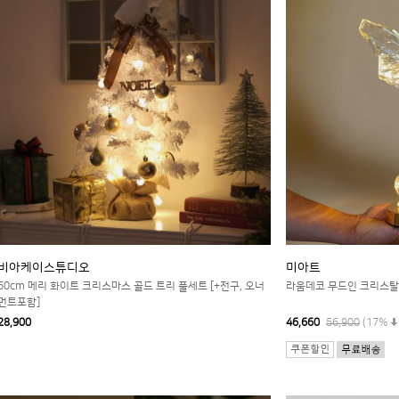
비아케이스튜디오
미아트
60cm 메리 화이트 크리스마스 골드 트리 풀세트 [+전구, 오너
라움데코 무드인 크리스탈 
먼트포함]
28,900
46,660
56,900
(17%