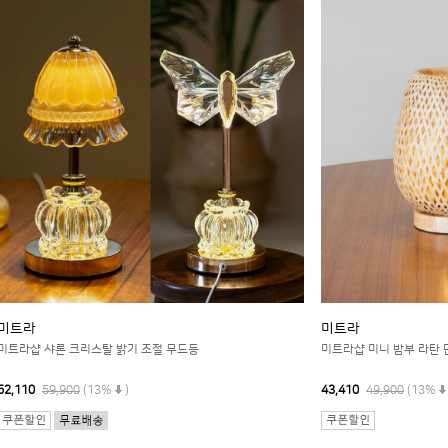
미트라
미트라
미트라샵 샤론 크리스탈 밝기 조절 무드등
미트라샵 미니 밤부 라탄
52,110
59,900
(13%
)
43,410
49,900
(13%