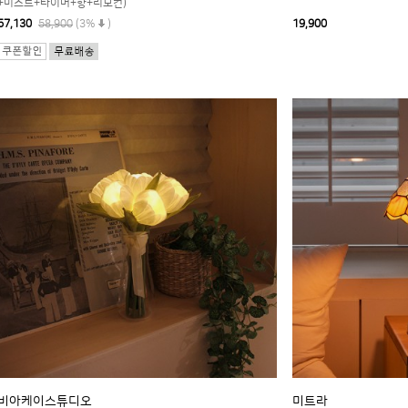
+미스트+타이머+향+리모컨)
57,130
58,900
(3%
)
19,900
비아케이스튜디오
미트라