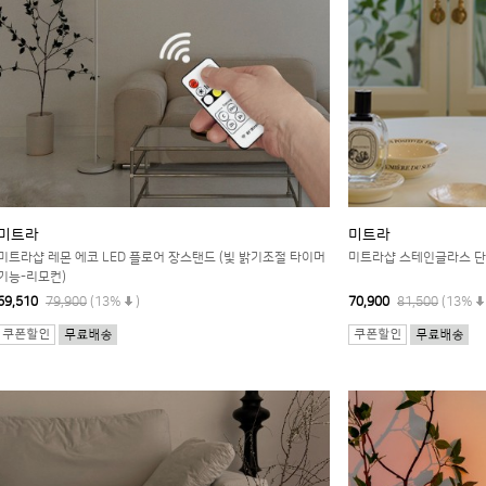
미트라
미트라
미트라샵 레몬 에코 LED 플로어 장스탠드 (빛 밝기조절 타이머
미트라샵 스테인글라스 
기능-리모컨)
69,510
79,900
(13%
)
70,900
81,500
(13%