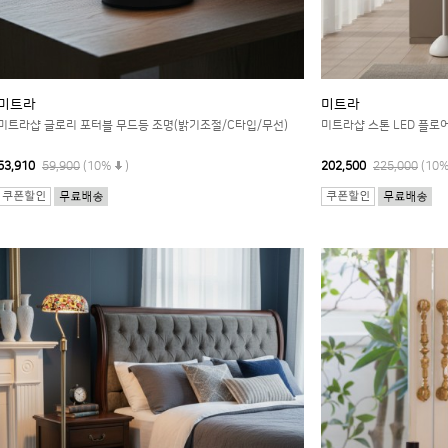
미트라
미트라
미트라샵 글로리 포터블 무드등 조명(밝기조절/C타입/무선)
미트라샵 스톤 LED 플로
53,910
59,900
(10%
)
202,500
225,000
(10