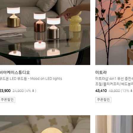
비아케이스튜디오
미트라
무드온 LED 무드등 - Mood on LED lights
미트라샵 4in1 무선 충
조절/플리커프리/헤드분리
23,900
24,900
(4%
)
43,410
49,900
(13%