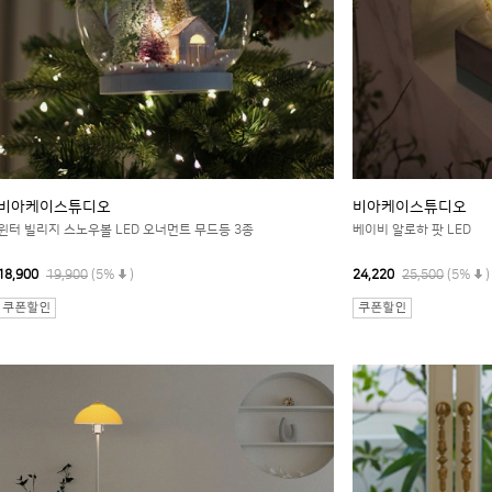
비아케이스튜디오
비아케이스튜디오
윈터 빌리지 스노우볼 LED 오너먼트 무드등 3종
베이비 알로하 팟 LED
18,900
19,900
(5%
)
24,220
25,500
(5%
)