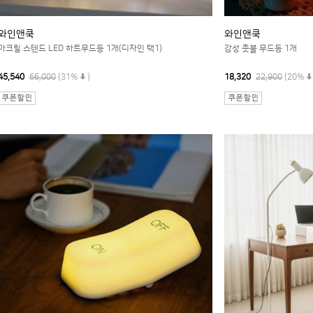
와인앤쿡
와인앤쿡
아크릴 스텐드 LED 하트무드등 1개(디자인 택1)
감성 촛불 무드등 1개
45,540
66,000
(31%
)
18,320
22,900
(20%