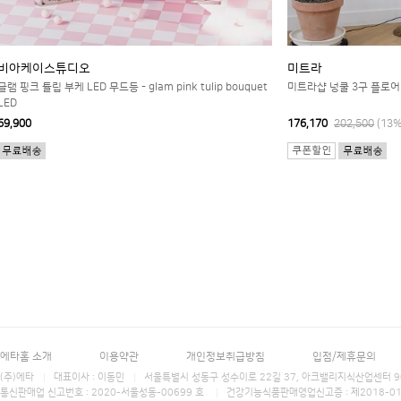
비아케이스튜디오
미트라
글램 핑크 튤립 부케 LED 무드등 - glam pink tulip bouquet
미트라샵 넝쿨 3구 플로
LED
69,900
176,170
202,500
(13
에타홈 소개
이용약관
개인정보취급방침
입점/제휴문의
(주)에타
대표이사 : 이동민
서울특별시 성동구 성수이로 22길 37, 아크밸리지식산업센터 906호 에타홈 (E
통신판매업 신고번호 : 2020-서울성동-00699 호
건강기능식품판매영업신고증 : 제2018-0