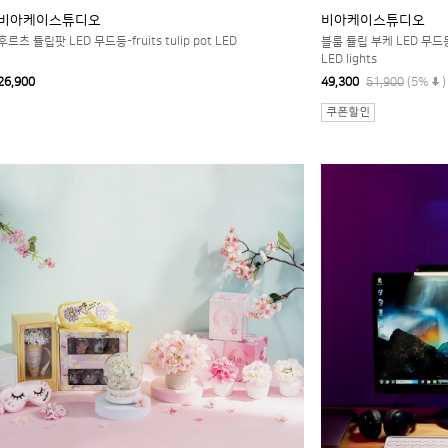
비아케이스튜디오
비아케이스튜디오
후르츠 튤립팟 LED 무드등-fruits tulip pot LED
블룸 튤립 부케 LED 무드등+ 
LED lights
26,900
49,300
51,900
(5%
)