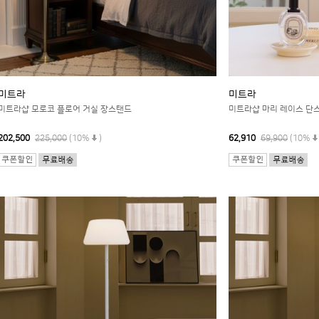
미트라
미트라
미트라샵 모로코 플로어 거실 장스탠드
미트라샵 마리 레이스 단
202,500
225,000
(10%
)
62,910
69,900
(10%