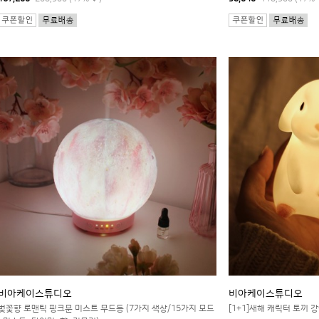
비아케이스튜디오
비아케이스튜디오
벚꽃향 로맨틱 핑크문 미스트 무드등 (7가지 색상/15가지 모드
[1+1]새해 캐릭터 토끼