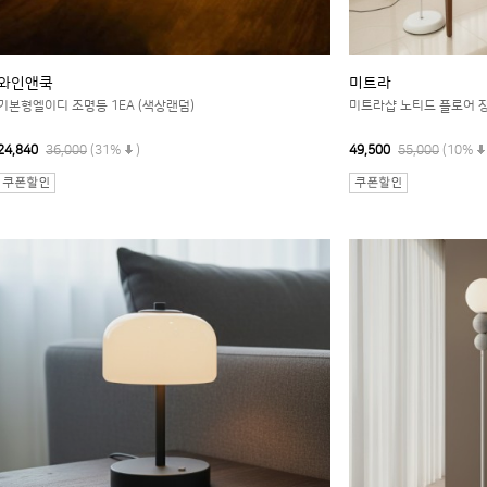
와인앤쿡
미트라
기본형엘이디 조명등 1EA (색상랜덤)
미트라샵 노티드 플로어 
24,840
36,000
(31%
)
49,500
55,000
(10%