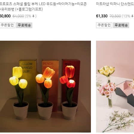
프로포즈 스페셜 튤립 부케 LED 무드등+타이머기능+리모콘
미트라샵 티파니 단스탠드 2
+유리화병 (+홀로그램기프트)
60,800
64,000
(5%
)
61,330
70,500
(13%