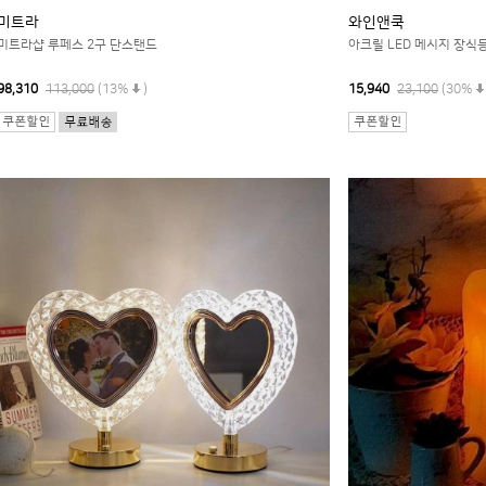
미트라
와인앤쿡
미트라샵 루페스 2구 단스탠드
아크릴 LED 메시지 장식등
98,310
113,000
(13%
)
15,940
23,100
(30%