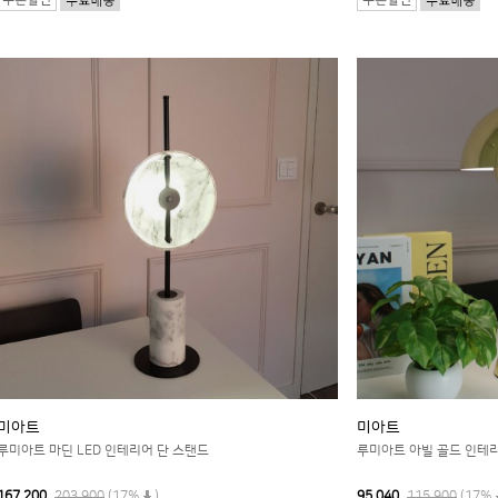
미아트
미아트
루미아트 마딘 LED 인테리어 단 스탠드
루미아트 아빌 골드 인테
167,200
203,900
(17%
)
95,040
115,900
(17%