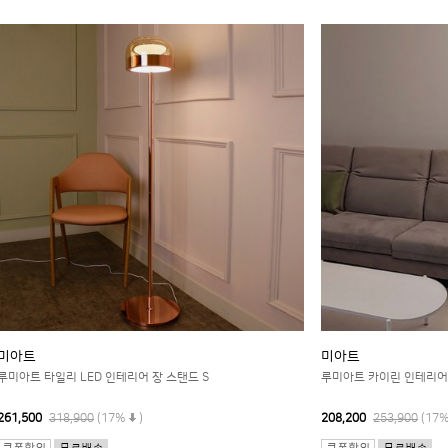
미아트
미아트
루미아트 타일리 LED 인테리어 장 스탠드 S
루미아트 카이린 인테리어 
261,500
318,900
(17%
)
208,200
253,900
(17