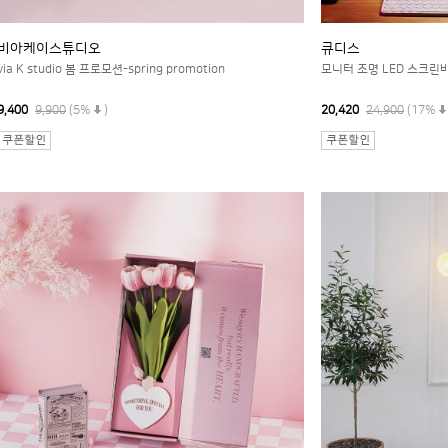
비아케이스튜디오
큐디스
via K studio 봄 프로모션-spring promotion
모니터 조명 LED 스크린
9,400
9,900
(5%
)
20,420
24,900
(17%