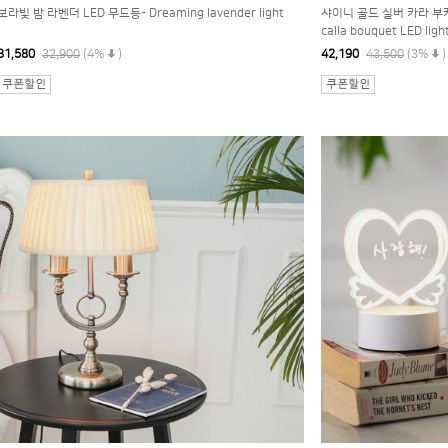
보라빛 밤 라벤더 LED 무드등- Dreaming lavender light
샤이니 골드 실버 카라 부케 LE
calla bouquet LED ligh
31,580
32,900
(4%
)
42,190
43,500
(3%
)