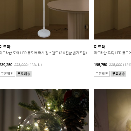
미트라
미트라
미트라샵 로아 LED 플로어 터치 장스탠드 (3색전환 밝기조절)
미트라샵 톡톡 LED 플로
239,250
275,000
(13%
)
195,750
225,000
(13