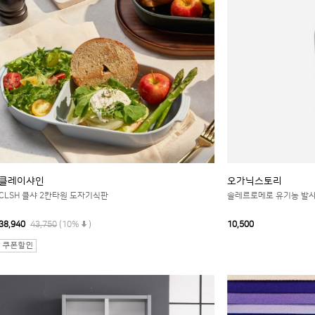
클레이샤인
오가닉스토리
CLSH 클샤 2칸타원 도자기식판
솔레르로메로 유기농 발사
38,940
43,750
(10%
)
10,500