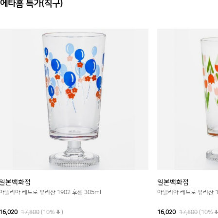
에타홈 특가(직구)
일본백화점
일본백화점
아델리아 레트로 유리잔 1902 후센 305ml
아델리아 레트로 유리잔 19
16,020
17,800
(10%
)
16,020
17,800
(10%