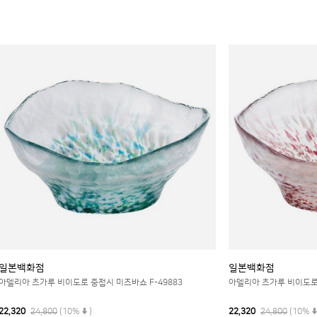
일본백화점
일본백화점
아델리아 츠가루 비이도로 중접시 미즈바쇼 F-49883
아델리아 츠가루 비이도로 
22,320
24,800
(10%
)
22,320
24,800
(10%