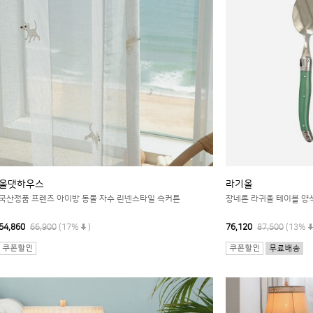
올댓하우스
라기올
국산정품 프렌즈 아이방 동물 자수 린넨스타일 속커튼
장네론 라귀올 테이블 양식
54,860
66,900
(17%
)
76,120
87,500
(13%