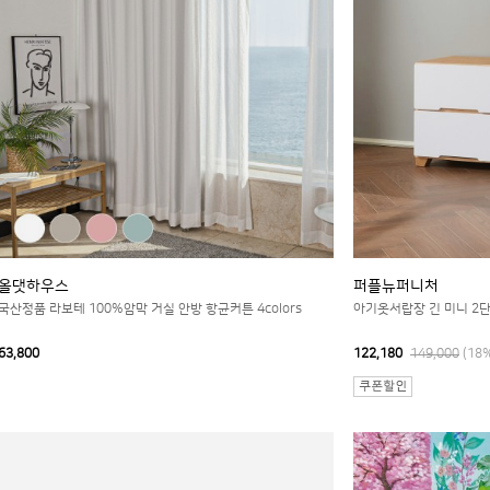
올댓하우스
퍼플뉴퍼니처
국산정품 라보테 100%암막 거실 안방 항균커튼 4colors
아기옷서랍장 긴 미니 2단
63,800
122,180
149,000
(18