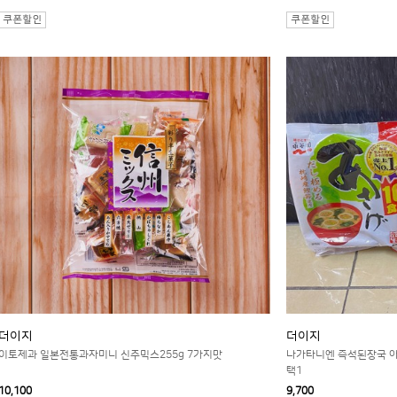
더이지
더이지
이토제과 일본전통과자미니 신주믹스255g 7가지맛
나가타니엔 즉석된장국 아사게
택1
10,100
9,700