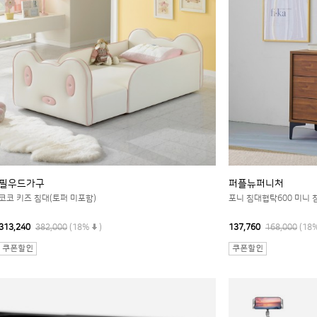
필우드가구
퍼플뉴퍼니처
코코 키즈 침대(토퍼 미포함)
포니 침대협탁600 미니 
313,240
382,000
(18%
)
137,760
168,000
(18