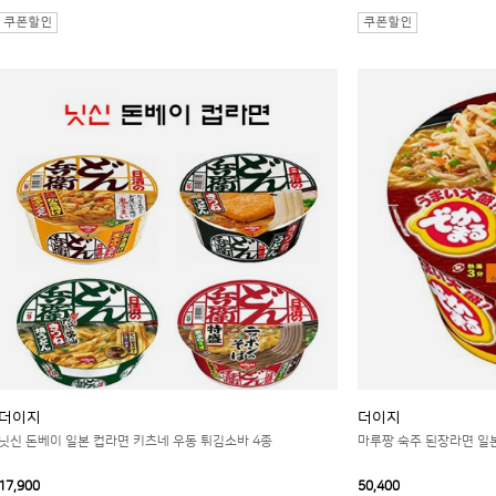
더이지
더이지
닛신 돈베이 일본 컵라면 키츠네 우동 튀김소바 4종
마루짱 숙주 된장라면 일본 
17,900
50,400