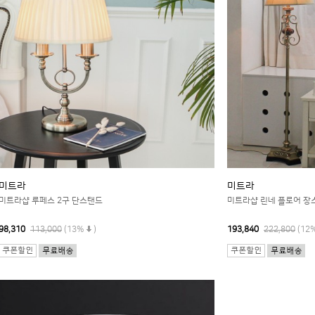
미트라
미트라
미트라샵 루페스 2구 단스탠드
미트라샵 린네 플로어 장
98,310
113,000
(13%
)
193,840
222,800
(12