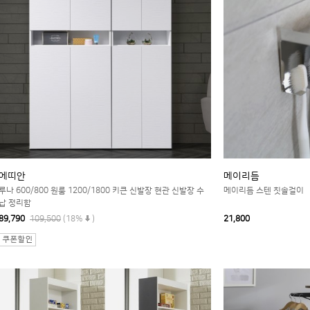
에띠안
메이리듬
루나 600/800 원룸 1200/1800 키큰 신발장 현관 신발장 수
메이리듬 스텐 칫솔걸이
납 정리함
89,790
109,500
(18%
)
21,800