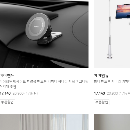
아이엠듀
아이엠듀
아이엠듀 맥세이프 차량용 핸드폰 거치대 자바라 자석 마그네틱
침대 핸드폰 자바라 거치대
거치대 호환
17,140
20,900
(17%
)
17,140
20,900
(17%