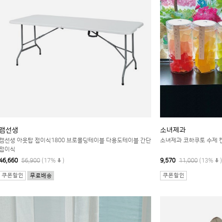
캠선생
소녀제과
캠선생 아웃탑 접이식1800 브로몰딩테이블 다용도테이블 간단
소녀제과 코하쿠토 수제 
접이식
46,660
56,900
(17%
)
9,570
11,000
(13%
)