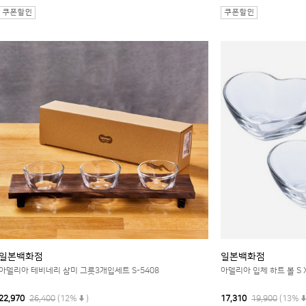
일본백화점
일본백화점
아델리아 테비네리 삼미 그릇3개입세트 S-5408
아델리아 입체 하트 볼 S X
22,970
26,400
(12%
)
17,310
19,900
(13%