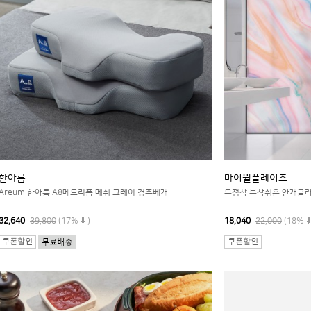
한아름
마이월플레이즈
Areum 한아름 A8메모리폼 메쉬 그레이 경추베개
무점착 부착쉬운 안개글
32,640
39,800
(17%
)
18,040
22,000
(18%