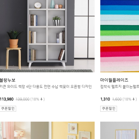
블랑누보
마이월플레이즈
키큰 와이드 책장 4단 다용도 전면 수납 책꽂이 오픈형 디자인
접착식 펠트지 붙이는펠트 
113,980
139,000
(18%
)
1,310
1,600
(18%
)