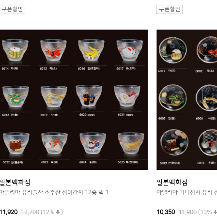
일본백화점
일본백화점
아델리아 유리술잔 소주잔 십이간지 12종 택 1
아델리아 미니접시 유리 십
11,920
13,700
(12%
)
10,350
11,900
(13%