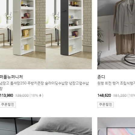
퍼플뉴퍼니처
준디
냉장고 틈새장250 주방키큰장 슬라이딩수납장 냉장고옆수납
원형 회전 행거 조립식행
장
113,980
139,000
(18%
)
148,620
181,250
(18