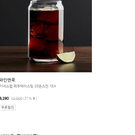
와인앤쿡
기네스펍 맥주테이스팅 20온스잔 1EA
8,280
12,000
(31%
)