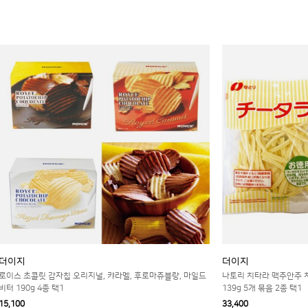
더이지
더이지
로이스 초콜릿 감자칩 오리지널, 캬라멜, 후로마쥬블랑, 마일드
나토리 치타라 맥주안주 치
비터 190g 4종 택1
139g 5개 묶음 2종 택1
15,100
33,400