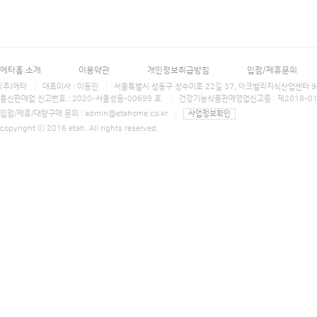
에타홈 소개
이용약관
개인정보취급방침
입점/제휴문의
(주)에타
대표이사 : 이동민
서울특별시 성동구 성수이로 22길 37, 아크밸리지식산업센터 906호 에타홈 (E
통신판매업 신고번호 : 2020-서울성동-00699 호
건강기능식품판매영업신고증 : 제2018-0
입점/제휴/대량구매 문의 :
admin@etahome.co.kr
사업정보확인
copyright ⓒ 2016 etah. All rights reserved.