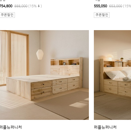
754,800
888,000
(15%
)
555,050
653,000
(15
퍼플뉴퍼니처
퍼플뉴퍼니처