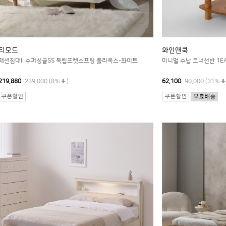
티모드
와인앤쿡
패션침대II 슈퍼싱글SS 독립포켓스프링 폴리옥스-화이트
미니멀 수납 코너선반 1E
219,880
239,000
(8%
)
62,100
90,000
(31%