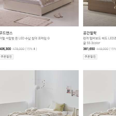
무드앤스
공간철학
아멜 서랍형 퀸 LED 수납 침대 프레임 Q
렌게 템바보드 헤드 LED
글 SS 3color
406,300
478,000
(15%
)
381,650
449,000
(15