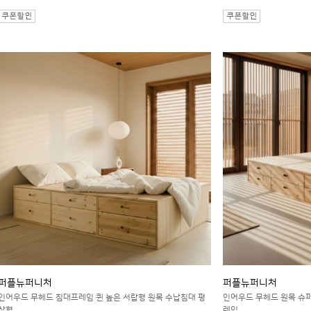
퍼플뉴퍼니처
퍼플뉴퍼니처
인어우드 무헤드 침대프레임 퀸 높은 서랍형 원목 수납침대 평
인어우드 무헤드 원목 슈
상형
레임