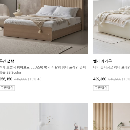
공간철학
벨리카가구
렌게 호텔식 템바보드 LED조명 벙커 서랍형 침대 프레임 슈퍼
디어 슈퍼싱글 침대 프레임
싱글 SS 3color
356,150
419,000
(15%
)
439,360
516,900
(15