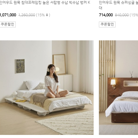
인어우드 원목 침대프레임킹 높은 서랍형 수납 빅수납 벙커 K
인어우드 원목 슈퍼싱글 높
대
1,071,000
1,260,000
(15%
)
714,000
840,000
(15