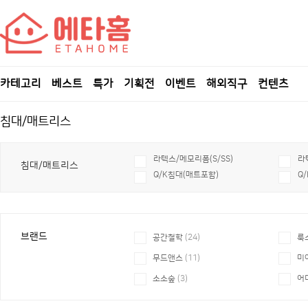
카테고리
베스트
특가
기획전
이벤트
해외직구
컨텐츠
침대/매트리스
라텍스/메모리폼(S/SS)
라
침대/매트리스
Q/K침대(매트포함)
Q
브랜드
공간철학
(24)
룩
무드앤스
(11)
미
소소숲
(3)
어
트리홈가구
(1)
티