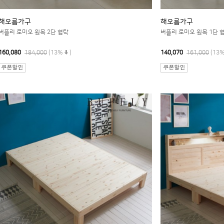
해오름가구
해오름가구
버플리 로미오 원목 2단 협탁
버플리 로미오 원목 1단 
160,080
184,000
(13%
)
140,070
161,000
(13