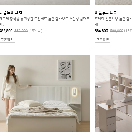
퍼플뉴퍼니처
퍼플뉴퍼니처
파르테 중학생 슈퍼싱글 트윈베드 높은 템바보드 서랍형 침대프
포레디 신혼부부 높은 템
레임
대
482,800
568,000
(15%
)
584,800
688,000
(15