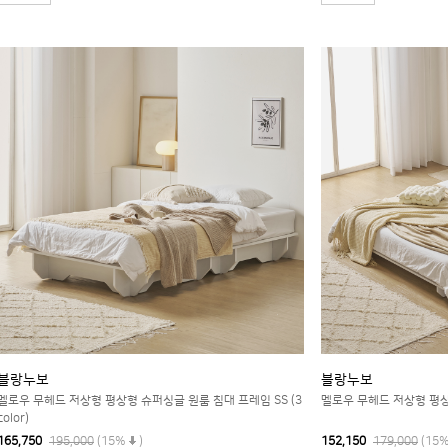
블랑누보
블랑누보
멜로우 무헤드 저상형 평상형 슈퍼싱글 원룸 침대 프레임 SS (3
멜로우 무헤드 저상형 평상형 
color)
165,750
195,000
(15%
)
152,150
179,000
(15