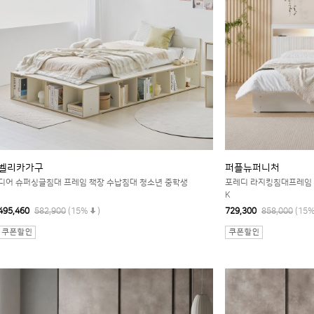
벨리카가구
퍼플뉴퍼니처
디어 슈퍼싱글침대 프레임 책장 수납침대 청소년 중학생
포레디 라지킹침대프레임 
K
495,460
582,900
(15%
)
729,300
858,000
(15