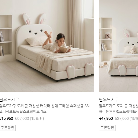
필우드가구
필우드가구
필우드가구 토끼 곰 저상형 캐릭터 침대 프레임 슈퍼싱글 SS+
필우드가구 토끼 곰 저상형
코어서포트독립스프링매트리스
허리튼튼본넬스프링매트
515,950
607,000
(15%
)
447,950
527,000
(15