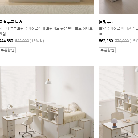
퍼플뉴퍼니처
블랑누보
아몬디 부부트윈 슈퍼싱글침대 트윈베드 높은 템바보드 침대프
로암 슈퍼싱글 파티션 수납장
레임
or)
444,550
523,000
(15%
)
662,150
779,000
(15