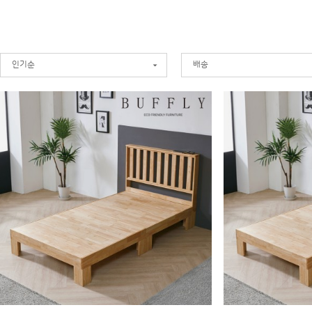
해오름가구
(63)
인기순
배송