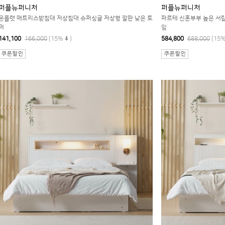
퍼플뉴퍼니처
퍼플뉴퍼니처
온플랫 매트리스받침대 저상침대 슈퍼싱글 저상형 깔판 낮은 토
파르테 신혼부부 높은 서
퍼
임
141,100
166,000
(15%
)
584,800
688,000
(15