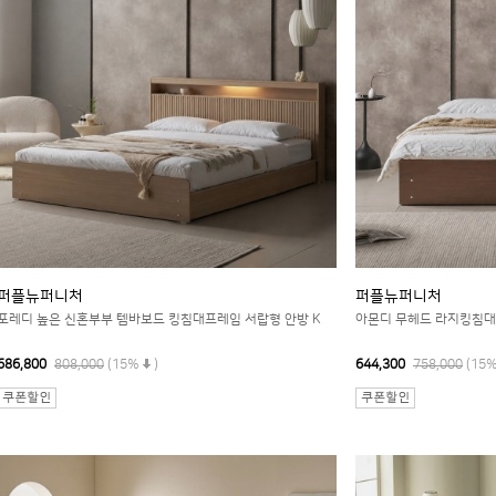
퍼플뉴퍼니처
퍼플뉴퍼니처
포레디 높은 신혼부부 템바보드 킹침대프레임 서랍형 안방 K
아몬디 무헤드 라지킹침대
686,800
808,000
(15%
)
644,300
758,000
(15