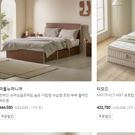
퍼플뉴퍼니처
티모드
르베인 슈퍼싱글프레임 높은 서랍형 수납형 트윈 부부 플레인
MATTFACT M97 유
헤드형
444,550
523,000
(15%
)
422,750
445,000
(5%