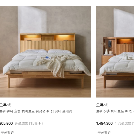
오목샘
오목샘
로펜 원목 호텔 템바보드 평상형 퀸 킹 침대 프레임
로펜 신혼 템바보드 퀸 킹
805,800
948,000
(15%
)
1,494,300
1,758,000
(