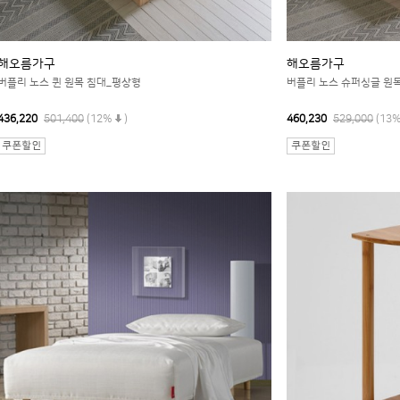
해오름가구
해오름가구
버플리 노스 퀸 원목 침대_평상형
버플리 노스 슈퍼싱글 원목
436,220
501,400
(12%
)
460,230
529,000
(13