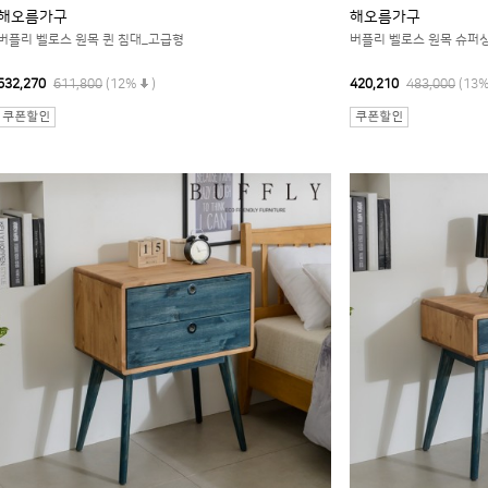
해오름가구
해오름가구
버플리 벨로스 원목 퀸 침대_고급형
버플리 벨로스 원목 슈퍼
532,270
611,800
(12%
)
420,210
483,000
(13