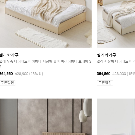
벨리카가구
벨리카가구
밀레 우측 데이베드 아이침대 저상형 유아 어린이침대 프레임 S
밀레 저상형 데이베드 아기
S
364,560
428,900
(15%
)
364,560
428,900
(15