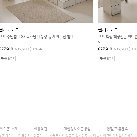
벨리카가구
벨리카가구
포포 수납침대 SS 빅수납 대용량 벙커 파티션 침대
포포 책상 책장선반 파티션
임
827,910
919,900
(10%
)
827,910
919,900
(10
에타홈 소개
이용약관
개인정보취급방침
입점/제휴문의
(주)에타
대표이사 : 이동민
서울특별시 성동구 성수이로 22길 37, 아크밸리지식산업센터 906호 에타홈 (E