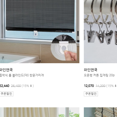
와인앤쿡
와인앤쿡
흡착식 롤 블라인드(대) 창문가리개
오픈형 커튼 집게링 20p
22,440
26,400
(15%
)
12,070
14,200
(15%