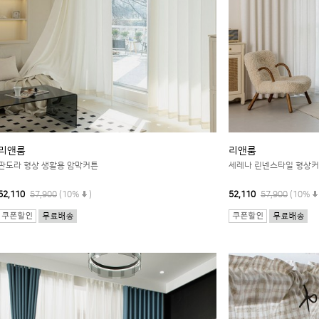
리앤룸
리앤룸
판도라 형상 생활용 암막커튼
세레나 린넨스타일 형상
52,110
57,900
(10%
)
52,110
57,900
(10%