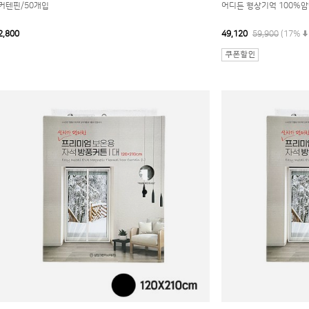
커텐핀/50개입
어디든 형상기억 100%암
2,800
49,120
59,900
(17%