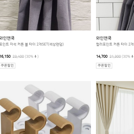
와인앤쿡
와인앤쿡
포인트 자석 커튼 볼 타이 2개SET(색상랜덤)
컬러포인트 커튼 타이 2개
16,150
23,400
(30%
)
14,700
21,300
(30%