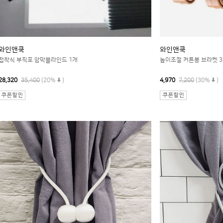
와인앤쿡
와인앤쿡
접착식 부직포 암막블라인드 1개
높이조절 커튼봉 브라켓 3
28,320
35,400
(20%
)
4,970
7,200
(30%
)