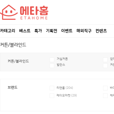
카테고리
베스트
특가
기획전
이벤트
해외직구
컨텐츠
커튼/블라인드
거실커튼
암
커튼/블라인드
발란스
커
브랜드
리앤룸
(204)
바
제이오마켓
(29)
체