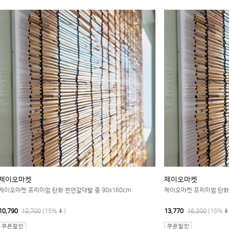
제이오마켓
제이오마켓
제이오마켓 프리미엄 탄화 천연갈대발 중 90x160cm
제이오마켓 프리미엄 탄화 
10,790
12,700
(15%
)
13,770
16,200
(15%