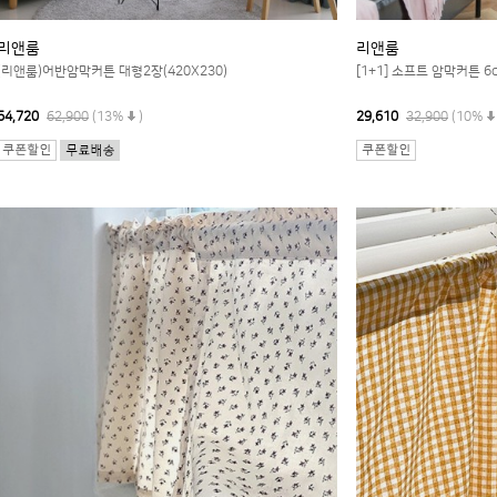
리앤룸
리앤룸
(리앤룸)어반암막커튼 대형2장(420X230)
[1+1] 소프트 암막커튼 6c
54,720
62,900
(13%
)
29,610
32,900
(10%