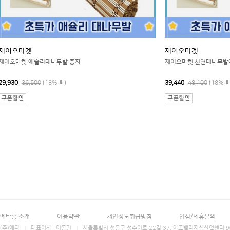
제이오마켓
제이오마켓
제이오마켓 애슐리대나무발 중자
제이오마켓 천연대나무발
29,930
36,500
(18%
)
39,440
48,100
(18%
에타홈 소개
이용약관
개인정보취급방침
입점/제휴문의
(주)에타
대표이사 : 이동민
서울특별시 성동구 성수이로 22길 37, 아크밸리지식산업센터 906호 에타홈 (E