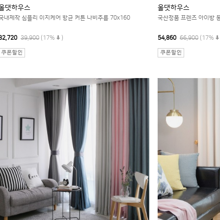
올댓하우스
올댓하우스
국내제작 심플리 이지케어 항균 커튼 나비주름 70x160
국산정품 프렌즈 아이방 
32,720
39,900
(17%
)
54,860
66,900
(17%