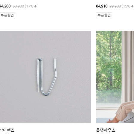
44,200
53,900
(17%
)
84,910
99,900
(15%
바이핸즈
올댓하우스