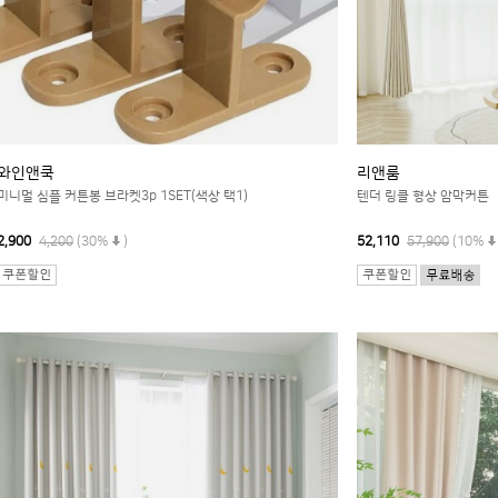
와인앤쿡
리앤룸
미니멀 심플 커튼봉 브라켓3p 1SET(색상 택1)
텐더 링클 형상 암막커튼
2,900
4,200
(30%
)
52,110
57,900
(10%