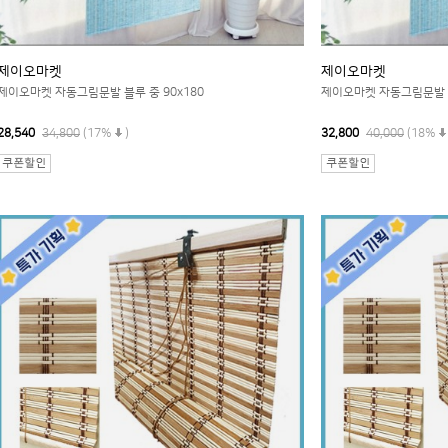
제이오마켓
제이오마켓
제이오마켓 자동그림문발 블루 중 90x180
제이오마켓 자동그림문발 블
28,540
34,800
(17%
)
32,800
40,000
(18%