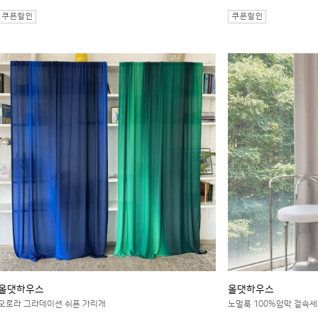
올댓하우스
올댓하우스
오로라 그라데이션 쉬폰 가리개
노멀룩 100%암막 겉속세