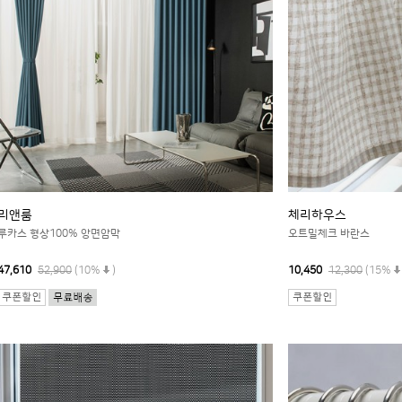
리앤룸
체리하우스
루카스 형상100% 앙면암막
오트밀체크 바란스
47,610
52,900
(10%
)
10,450
12,300
(15%