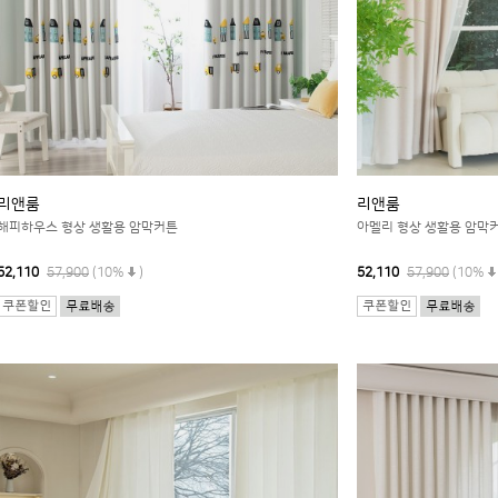
리앤룸
리앤룸
해피하우스 형상 생활용 암막커튼
아멜리 형상 생활용 암막
52,110
57,900
(10%
)
52,110
57,900
(10%