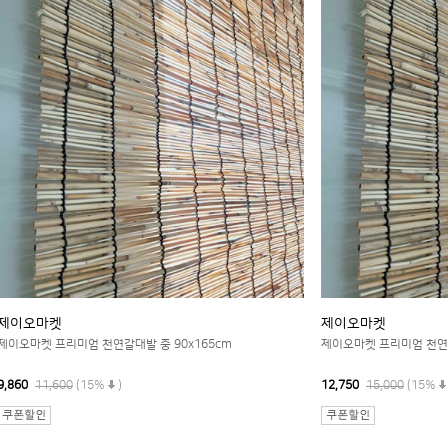
제이오마켓
제이오마켓
제이오마켓 프리미엄 천연갈대발 중 90x165cm
제이오마켓 프리미엄 천연갈
9,860
11,600
(15%
)
12,750
15,000
(15%