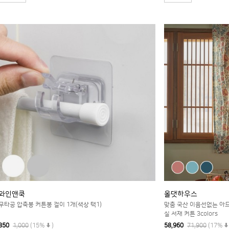
와인앤쿡
올댓하우스
무타공 압축봉 커튼봉 걸이 1개(색상 택1)
맞춤 국산 이음선없는 아드
실 서재 커튼 3colors
850
1,000
(15%
)
58,960
71,900
(17%