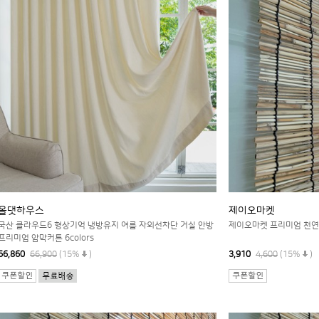
올댓하우스
제이오마켓
국산 클라우드6 형상기억 냉방유지 여름 자외선차단 거실 안방
제이오마켓 프리미엄 천연갈
프리미엄 암막커튼 6colors
56,860
66,900
(15%
)
3,910
4,600
(15%
)