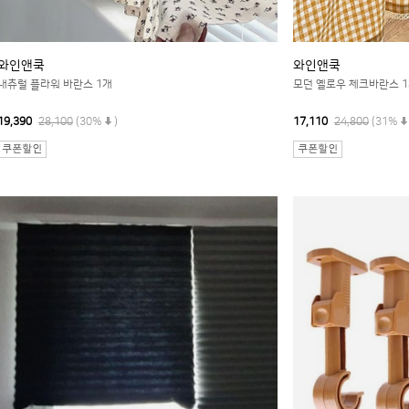
와인앤쿡
와인앤쿡
내츄럴 플라워 바란스 1개
모던 옐로우 체크바란스 
19,390
28,100
(30%
)
17,110
24,800
(31%