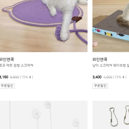
와인앤쿡
와인앤쿡
로프 매트 원형 스크래쳐
냥이 스크래쳐 웨이브형 
8,160
9,600
(15%
)
3,400
4,000
(15%
)