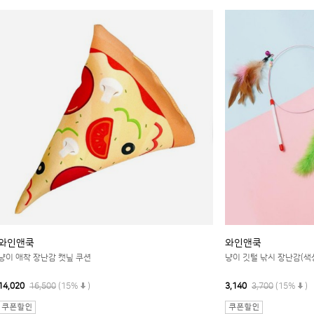
와인앤쿡
와인앤쿡
냥이 애착 장난감 캣닢 쿠션
냥이 깃털 낚시 장난감(색
14,020
16,500
(15%
)
3,140
3,700
(15%
)