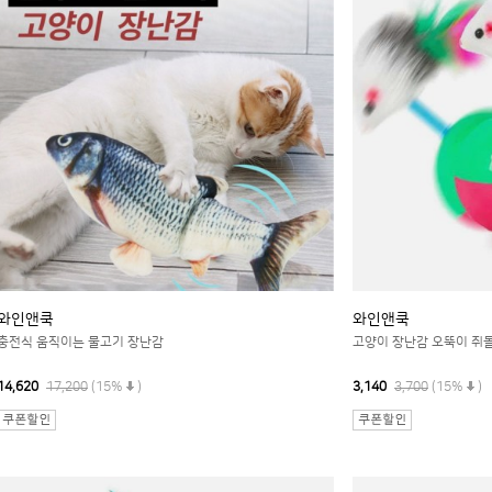
와인앤쿡
와인앤쿡
충전식 움직이는 물고기 장난감
고양이 장난감 오뚝이 쥐
14,620
17,200
(15%
)
3,140
3,700
(15%
)