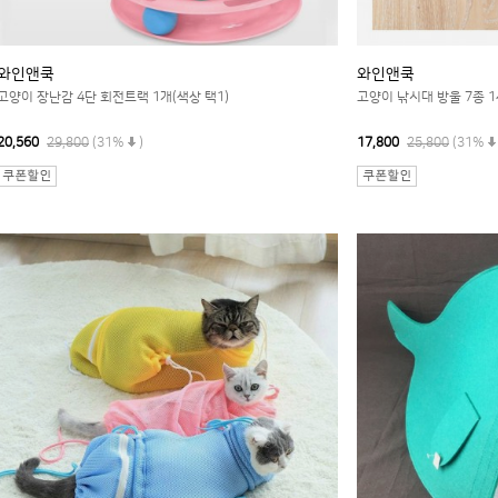
와인앤쿡
와인앤쿡
고양이 장난감 4단 회전트랙 1개(색상 택1)
고양이 낚시대 방울 7종 
20,560
29,800
(31%
)
17,800
25,800
(31%