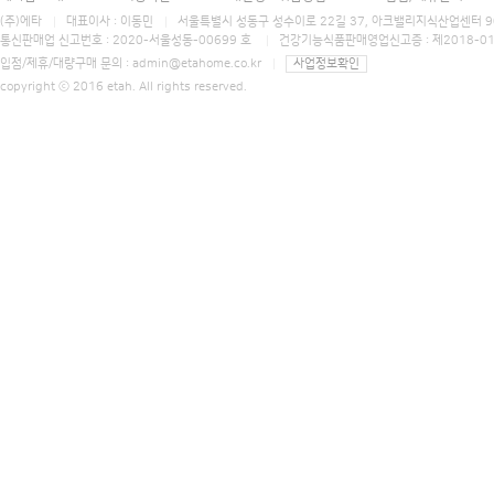
(주)에타
대표이사 : 이동민
서울특별시 성동구 성수이로 22길 37, 아크밸리지식산업센터 906호 에타홈 (E
통신판매업 신고번호 : 2020-서울성동-00699 호
건강기능식품판매영업신고증 : 제2018-0
입점/제휴/대량구매 문의 :
admin@etahome.co.kr
사업정보확인
copyright ⓒ 2016 etah. All rights reserved.