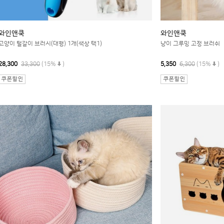
와인앤쿡
와인앤쿡
고양이 털갈이 브러시(대형) 1개(색상 택1)
냥이 그루밍 고정 브러쉬
28,300
33,300
(15%
)
5,350
6,300
(15%
)