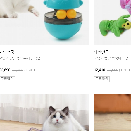
와인앤쿡
와인앤쿡
고양이 장난감 오뚜기 간식볼
고양이 캣닢 쭉쭉이 인형
22,690
26,700
(15%
)
12,410
14,600
(15%