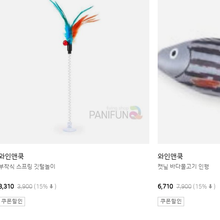
와인앤쿡
와인앤쿡
부착식 스프링 깃털놀이
캣닢 바다물고기 인형
3,310
3,900
(15%
)
6,710
7,900
(15%
)