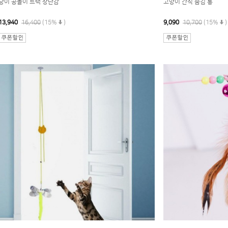
냥이 공놀이 트랙 장난감
고양이 간식 숨김 통
13,940
16,400
(15%
)
9,090
10,700
(15%
)