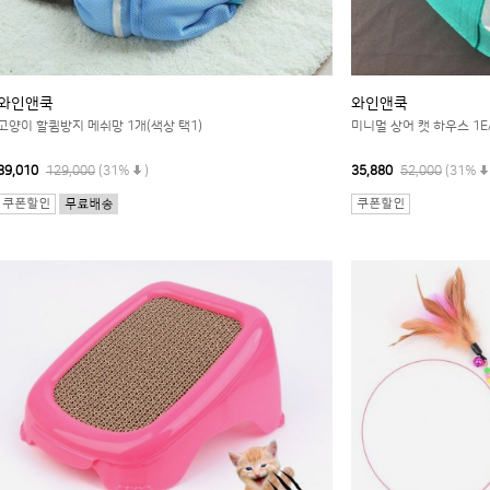
와인앤쿡
와인앤쿡
고양이 할큄방지 메쉬망 1개(색상 택1)
미니멀 상어 캣 하우스 1E
89,010
129,000
(31%
)
35,880
52,000
(31%