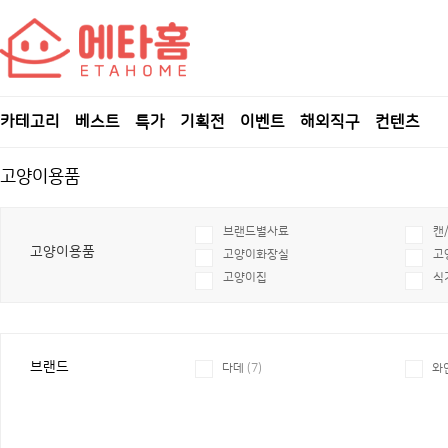
카테고리
베스트
특가
기획전
이벤트
해외직구
컨텐츠
고양이용품
브랜드별사료
캔
고양이용품
고양이화장실
고
고양이집
식
브랜드
다데
(7)
와