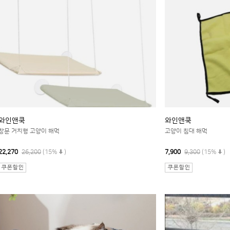
와인앤쿡
와인앤쿡
창문 거치형 고양이 해먹
고양이 침대 해먹
22,270
26,200
(15%
)
7,900
9,300
(15%
)