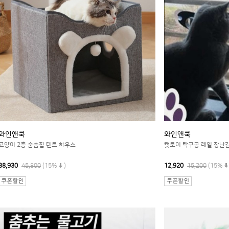
와인앤쿡
와인앤쿡
고양이 2층 숨숨집 텐트 하우스
캣토이 탁구공 레일 장난
38,930
45,800
(15%
)
12,920
15,200
(15%