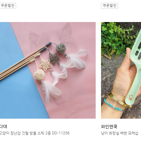
다데
와인앤쿡
고양이 장난감 깃털 방울 스틱 2종 DD-11256
냥이 화장실 배변 모래삽