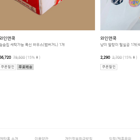
와인앤쿡
와인앤쿡
숨숨집 세탁가능 폭신 하우스(햄버거L) 1개
냥이 딸랑이 털실공 1개(
66,720
78,500
(15%
)
2,290
2,700
(15%
)
에타홈 소개
이용약관
개인정보취급방침
입점/제휴문의