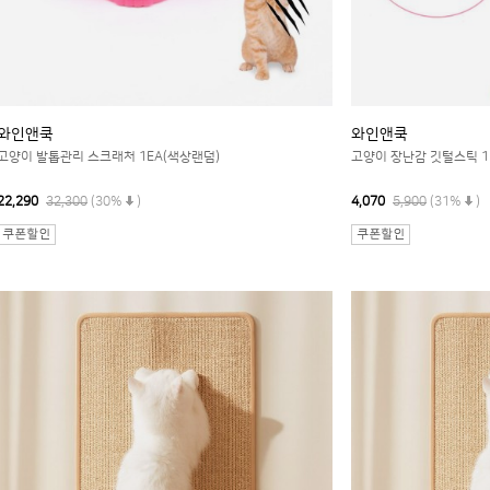
와인앤쿡
와인앤쿡
고양이 발톱관리 스크래처 1EA(색상랜덤)
고양이 장난감 깃털스틱 1
22,290
32,300
(30%
)
4,070
5,900
(31%
)