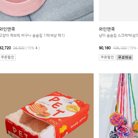
와인앤쿡
와인앤쿡
고양이 패브릭 바구니 숨숨집 1개(색상 택1)
냥이 숨숨집 스크래쳐(삼각
32,720
38,500
(15%
)
90,180
106,100
(15%