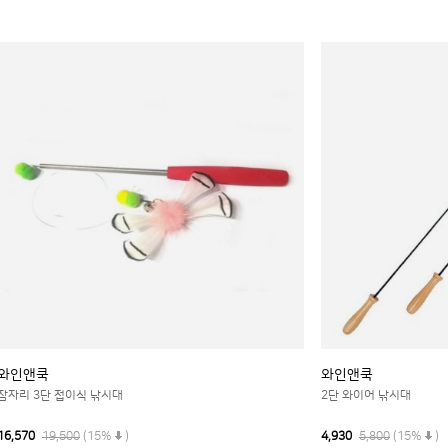
와인앤쿡
와인앤쿡
잠자리 3단 접이식 낚시대
2단 와이어 낚시대
16,570
19,500
(15%
)
4,930
5,800
(15%
)