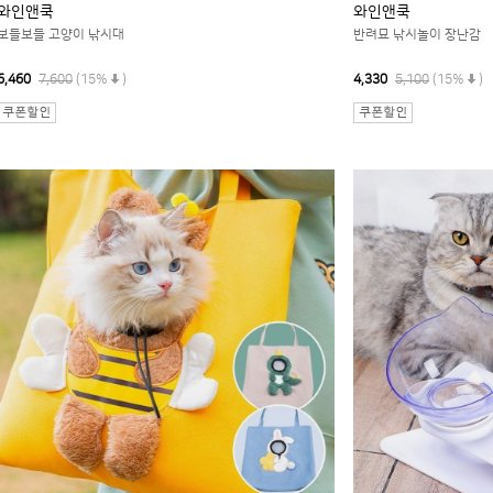
와인앤쿡
와인앤쿡
보들보들 고양이 낚시대
반려묘 낚시놀이 장난감
6,460
7,600
(15%
)
4,330
5,100
(15%
)