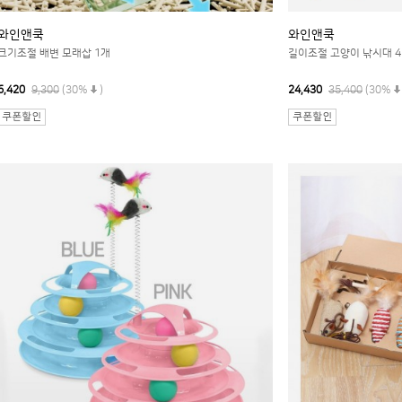
와인앤쿡
와인앤쿡
크기조절 배변 모래삽 1개
길이조절 고양이 낚시대 4
6,420
9,300
(30%
)
24,430
35,400
(30%