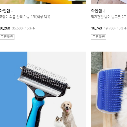
와인앤쿡
와인앤쿡
고양이 외출 산책 가방 1개(색상 택1)
먹기편한 냥이 밥그릇 2구
30,260
35,600
(15%
)
16,740
19,700
(15%