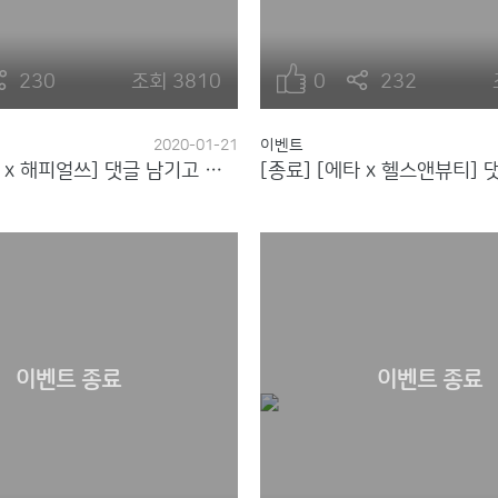
230
조회 3810
0
232
2020-01-21
이벤트
[종료] [에타 x 해피얼쓰] 댓글 남기고 상품 받자!
이벤트 종료
이벤트 종료