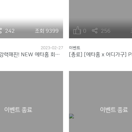
242
조회 9399
0
256
2023-02-27
이벤트
[진행중] 더 강력해진! NEW 에타홈 회원혜택
이벤트 종료
이벤트 종료