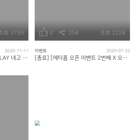
조회 3759
0
258
조회 2228
2020-11-11
이벤트
2020-07-22
[종료] [에타홈 x 어디가구] PLAY 네고 이벤트
[종료] [에타홈 오픈 이벤트 2번째 X 오덴세] 리그램 하면 선물은 덤!