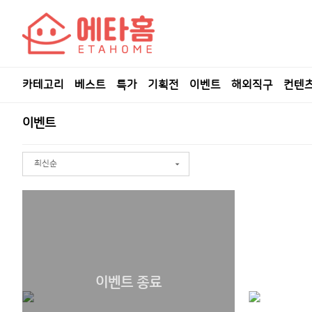
카테고리
베스트
특가
기획전
이벤트
해외직구
컨텐
이벤트
(19개)
최신순
이벤트 종료