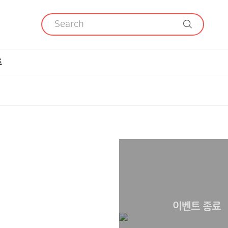
츠
이벤트 종료