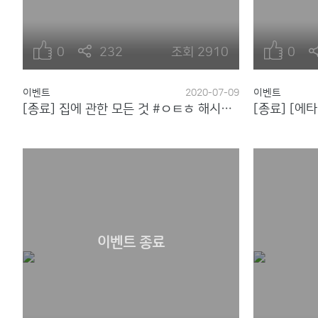
0
232
조회 2910
0
이벤트
2020-07-09
이벤트
[종료] 집에 관한 모든 것 #ㅇㅌㅎ 해시태그 정답 맞히기!
이벤트 종료