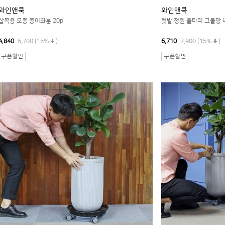
와인앤쿡
와인앤쿡
삽목용 모종 종이화분 20p
텃밭 정원 울타리 그물망 네트
4,840
5,700
(15%
)
6,710
7,900
(15%
)