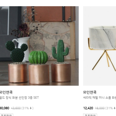
와인앤쿡
와인앤쿡
골드 장식 화분 선인장 3종 SET
세라믹 메탈 미니 소품 화분
30,080
43,600
(31%
)
12,420
18,000
(31%