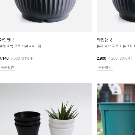
와인앤쿡
와인앤쿡
분재 호박 포트 화분 4호 1개
분재 호박 포트 화분 3호 
4,140
6,000
(31%
)
2,900
4,200
(30%
)