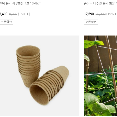
엔틱 옹기 시루화분 1호 13x8cm
숨쉬는 내추럴 옹기 화분 
8,410
9,900
(15%
)
17,590
20,700
(15%