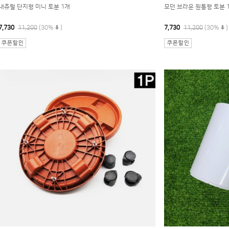
내츄럴 단지형 미니 토분 1개
모던 브라운 원통형 토분 1
7,730
11,200
(30%
)
7,730
11,200
(30%
)