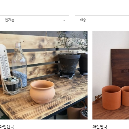
인기순
배송
와인앤쿡
와인앤쿡