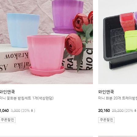
와인앤쿡
와인앤쿡
미니 꽃화분 받침세트 1개(색상랜덤)
미니 화분 20개 트레이
1,040
1,300
(20%
)
20,160
25,200
(20%