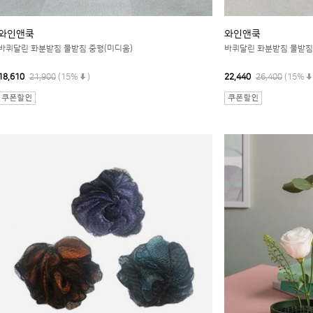
와인앤쿡
와인앤쿡
바퀴달린 화분받침 물받침 중형(미디움)
바퀴달린 화분받침 물받침
18,610
21,900
(15%
)
22,440
26,400
(15%