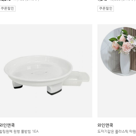
와인앤쿡
와인앤쿡
힐링원예 원형 물받침 1EA
도자기같은 플라스틱 타원