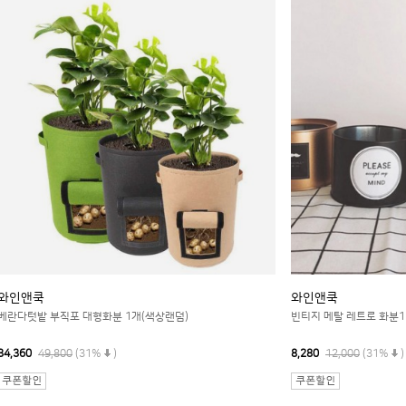
와인앤쿡
와인앤쿡
베란다텃밭 부직포 대형화분 1개(색상랜덤)
빈티지 메탈 레트로 화분1
34,360
49,800
(31%
)
8,280
12,000
(31%
)