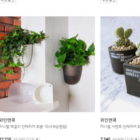
와인앤쿡
와인앤쿡
미니멀 벽걸이 인테리어 화분 1EA(색상랜덤)
미니멀 시멘트 인테리어 화
12,210
17,700
(31%
)
7,240
10,500
(31%
)