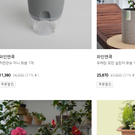
와인앤쿡
와인앤쿡
저면관수 미니 화분 1개
우레탄 모던 실린더 화분 1
11,380
16,500
(31%
)
25,870
37,500
(31%