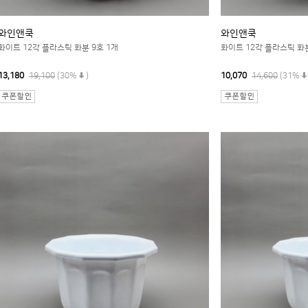
와인앤쿡
와인앤쿡
화이트 12각 플라스틱 화분 9호 1개
화이트 12각 플라스틱 화분
13,180
19,100
(30%
)
10,070
14,600
(31%