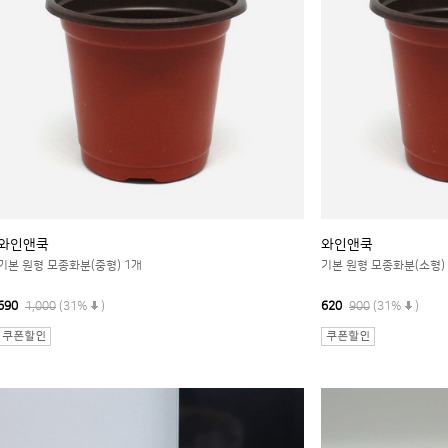
와인앤쿡
와인앤쿡
기본 원형 모종화분(중형) 1개
기본 원형 모종화분(소형)
690
1,000
(31%
)
620
900
(31%
)