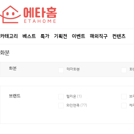
카테고리
베스트
특가
기획전
이벤트
해외직구
컨텐츠
화분
화분
테마화분
화
브랜드
렐리온
(1)
브
와인앤쿡
(77)
체