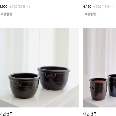
2,900
4,200
(30%
)
4,160
4,900
(15%
)
와인앤쿡
와인앤쿡