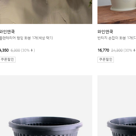
와인앤쿡
와인앤쿡
플랜테리어 행잉 화분 1개(색상 택1)
빈티지 손잡이 화분 1개(디
4,350
6,300
(30%
)
16,770
24,300
(30%