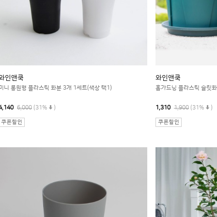
와인앤쿡
와인앤쿡
미니 롱원형 플라스틱 화분 3개 1세트(색상 택1)
홈가드닝 플라스틱 슬릿화분
4,140
6,000
(31%
)
1,310
1,900
(31%
)