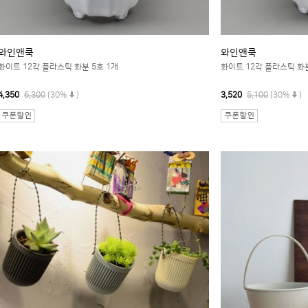
와인앤쿡
와인앤쿡
화이트 12각 플라스틱 화분 5호 1개
화이트 12각 플라스틱 화분
4,350
6,300
(30%
)
3,520
5,100
(30%
)