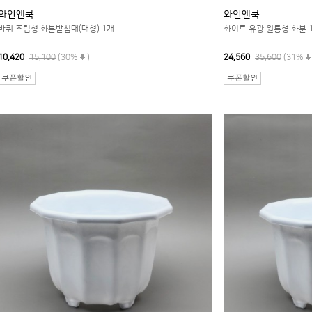
와인앤쿡
와인앤쿡
바퀴 조립형 화분받침대(대형) 1개
화이트 유광 원통형 화분 
10,420
15,100
(30%
)
24,560
35,600
(31%