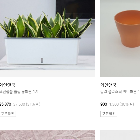
와인앤쿡
와인앤쿡
모던심플 슬림 롱화분 1개
칼라 플라스틱 미니화분 1
25,870
37,500
(31%
)
900
1,300
(30%
)