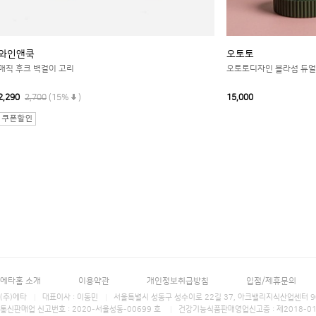
와인앤쿡
오토토
매직 후크 벽걸이 고리
오토토디자인 블라섬 듀얼 
2,290
2,700
(15%
)
15,000
에타홈 소개
이용약관
개인정보취급방침
입점/제휴문의
(주)에타
대표이사 : 이동민
서울특별시 성동구 성수이로 22길 37, 아크밸리지식산업센터 906호 에타홈 (E
통신판매업 신고번호 : 2020-서울성동-00699 호
건강기능식품판매영업신고증 : 제2018-0