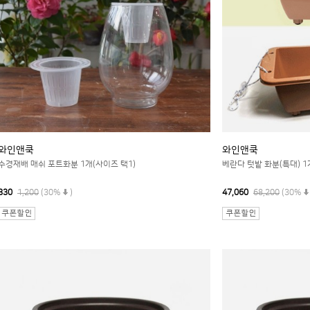
와인앤쿡
와인앤쿡
수경재배 매쉬 포트화분 1개(사이즈 택1)
베란다 텃밭 화분(특대) 1
830
1,200
(30%
)
47,060
68,200
(30%