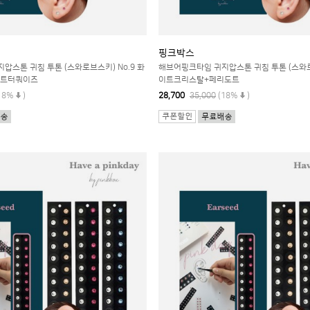
핑크박스
압스톤 귀침 투톤 (스와로브스키) No.9 화
해브어핑크타임 귀지압스톤 귀침 투톤 (스와로브
이트터쿼이즈
이트크리스탈+페리도트
18%
)
28,700
35,000
(18%
)