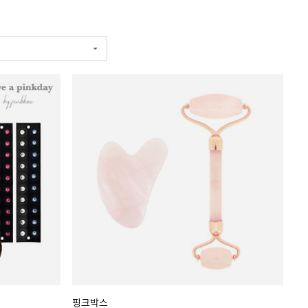
디스
(1)
포메리트
(2)
핑크박스