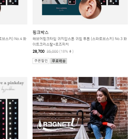
핑크박스
스키) No.4 화
해브어핑크타임 귀지압스톤 귀침 투톤 (스와로브스키) No.3 화
이트크리스탈+로즈피치
28,700
35,000
(18%
)