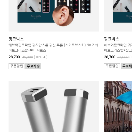
핑크박스
핑크박스
해브어핑크타임 귀지압스톤 귀침 투톤 (스와로브스키) No.2 화
해브어핑크타임 귀지
이트크리스탈+빈티지로즈
이트크리스탈+실크
28,700
35,000
(18%
)
28,700
35,000
(