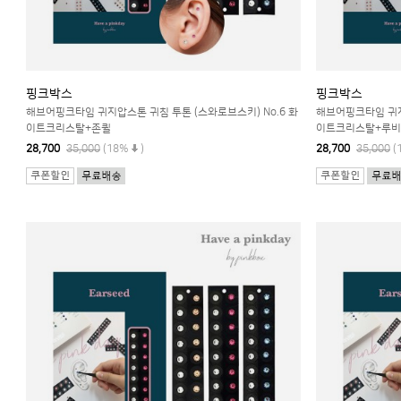
핑크박스
핑크박스
해브어핑크타임 귀지압스톤 귀침 투톤 (스와로브스키) No.6 화
해브어핑크타임 귀지
이트크리스탈+존퀼
이트크리스탈+루비
28,700
35,000
(18%
)
28,700
35,000
(