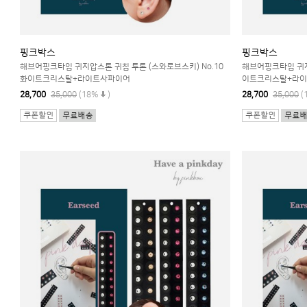
핑크박스
핑크박스
해브어핑크타임 귀지압스톤 귀침 투톤 (스와로브스키) No.10
해브어핑크타임 귀지
화이트크리스탈+라이트사파이어
이트크리스탈+라
28,700
35,000
(18%
)
28,700
35,000
(