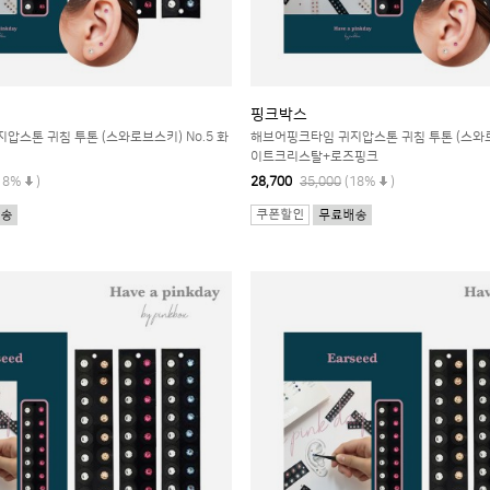
핑크박스
압스톤 귀침 투톤 (스와로브스키) No.5 화
해브어핑크타임 귀지압스톤 귀침 투톤 (스와로브
이트크리스탈+로즈핑크
18%
)
28,700
35,000
(18%
)