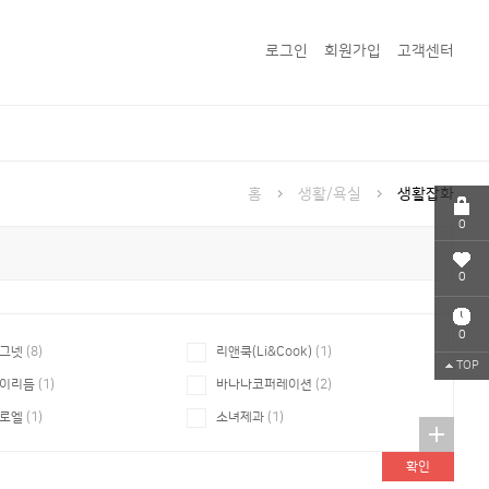
로그인
회원가입
고객센터
홈
생활/욕실
생활잡화
0
0
0
그넷
(8)
리앤쿡(Li&Cook)
(1)
TOP
이리듬
(1)
바나나코퍼레이션
(2)
로엘
(1)
소녀제과
(1)
티아트
(7)
어니우니
(23)
확인
인앤쿡
(1270)
이우리빙
(2)