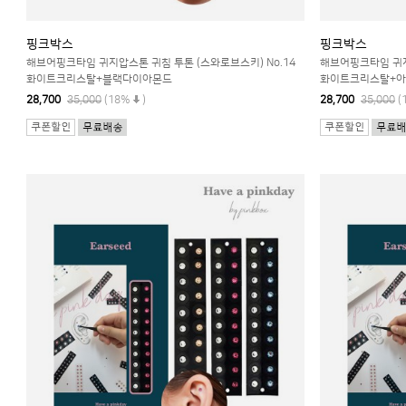
핑크박스
핑크박스
해브어핑크타임 귀지압스톤 귀침 투톤 (스와로브스키) No.14
해브어핑크타임 귀지
화이트크리스탈+블랙다이아몬드
화이트크리스탈+
28,700
35,000
(18%
)
28,700
35,000
(