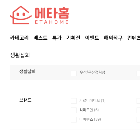
카테고리
베스트
특가
기획전
이벤트
해외직구
컨텐
생활잡화
생활잡화
우산/우산정리함
브랜드
가르니에티보
(1)
리피트인
(6)
바이핸즈
(39)
아미노
(1)
엠사
(5)