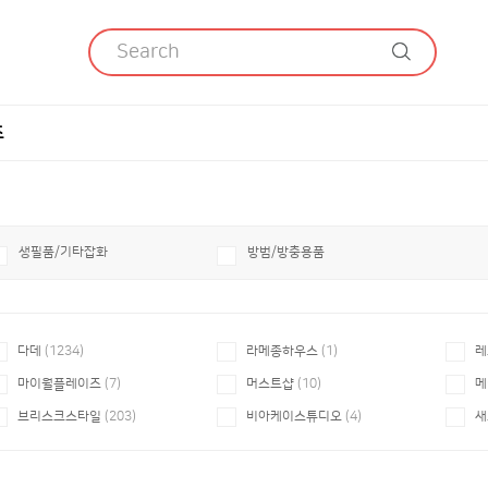
츠
생필품/기타잡화
방범/방충용품
다데
(1234)
라메종하우스
(1)
레
마이월플레이즈
(7)
머스트샵
(10)
메
브리스크스타일
(203)
비아케이스튜디오
(4)
새
아이다모
(9)
아이엠듀
(22)
아
오그도아
(10)
오토토
(2)
와