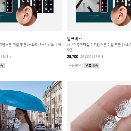
핑크박스
압스톤 귀침 투톤 (스와로브스키) No.1 화
해브어핑크타임 귀지압스톤 귀침 투톤 (스와로브
5종
18%
)
28,700
35,000
(18%
)