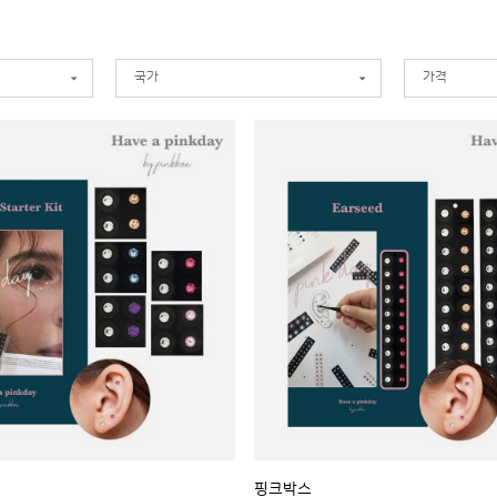
체리하우스
(12)
코첼라
(2)
큐
국가
가격
핑크박스