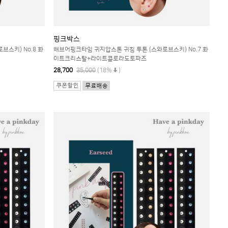
핑크박스
스키) No.8 화
해브어핑크타임 귀지압스톤 귀침 투톤 (스와로브스키) No.7 화
이트크리스탈+라이트콜로라도토파즈
28,700
35,000
(18%
)