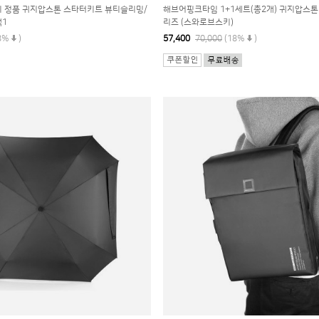
스키 정품 귀지압스톤 스타터키트 뷰티슬리밍/
해브어핑크타임 1+1세트(총2개) 귀지압스톤
택1
리즈 (스와로브스키)
8%
)
57,400
70,000
(18%
)