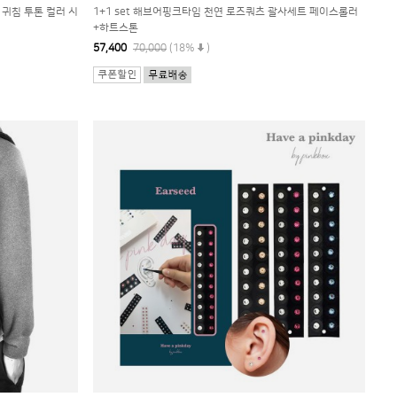
 귀침 투톤 컬러 시
1+1 set 해브어핑크타임 천연 로즈쿼츠 괄사세트 페이스롤러
+하트스톤
57,400
70,000
(18%
)