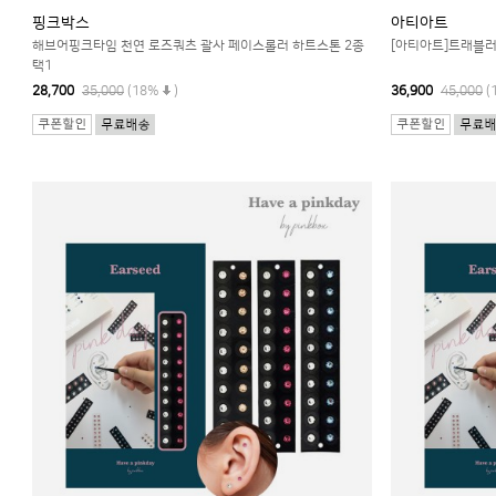
핑크박스
아티아트
해브어핑크타임 천연 로즈쿼츠 괄사 페이스롤러 하트스톤 2종
[아티아트]트래블러
택1
28,700
35,000
(18%
)
36,900
45,000
(