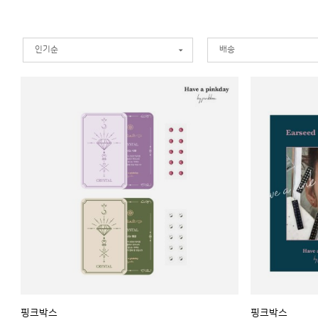
제이오마켓
(383)
핑크박스
(23)
인기순
배송
핑크박스
핑크박스