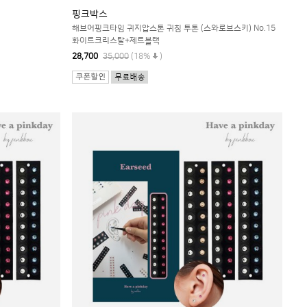
핑크박스
해브어핑크타임 귀지압스톤 귀침 투톤 (스와로브스키) No.15
화이트크리스탈+제트블랙
28,700
35,000
(18%
)