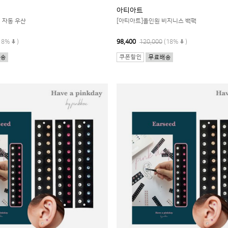
아티아트
 자동 우산
[아티아트]올인원 비지니스 백팩
18%
)
98,400
120,000
(18%
)