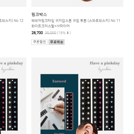
핑크박스
스키) No.12
해브어핑크타임 귀지압스톤 귀침 투톤 (스와로브스키) No.11
화이트크리스탈+사파이어
28,700
35,000
(18%
)