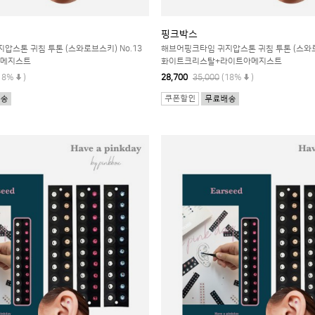
핑크박스
압스톤 귀침 투톤 (스와로브스키) No.13
해브어핑크타임 귀지압스톤 귀침 투톤 (스와로브
아메지스트
화이트크리스탈+라이트아메지스트
18%
)
28,700
35,000
(18%
)