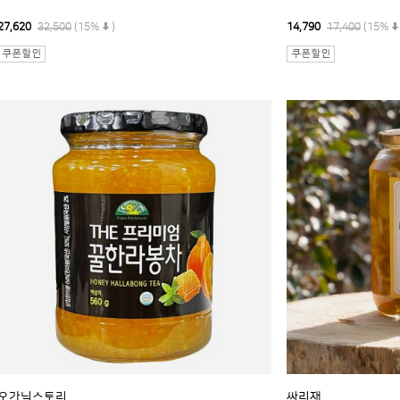
27,620
32,500
(15%
)
14,790
17,400
(15%
오가닉스토리
싸리재