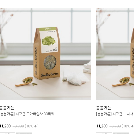
봄봄가든
봄봄가든
[봄봄가든] 최고급 구아바잎차 30티백
[봄봄가든] 최고급 노니차
11,230
13,700
(18%
)
11,230
13,700
(18%