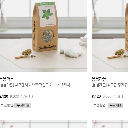
봄봄가든
봄봄가든
[봄봄가든] 최고급 박하차/페퍼민트 허브차 15티백
[봄봄가든] 최고급 핑거루
8,120
9,900
(17%
)
8,120
9,900
(17%
)