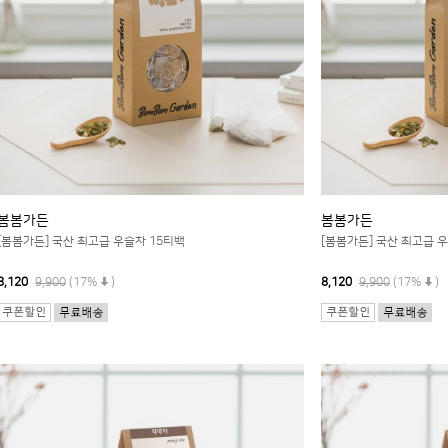
봄봄가든
봄봄가든
[봄봄가든] 국산 최고급 우슬차 15티백
[봄봄가든] 국산 최고급 
8,120
9,900
(17%
)
8,120
9,900
(17%
)