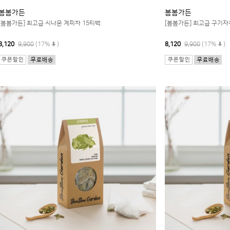
봄봄가든
봄봄가든
[봄봄가든] 최고급 시나몬 계피차 15티백
[봄봄가든] 최고급 구기자
8,120
9,900
(17%
)
8,120
9,900
(17%
)