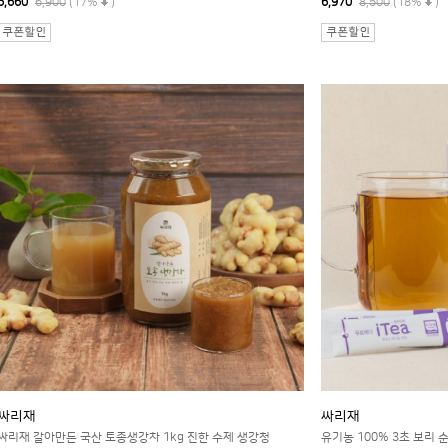
5,660
6,900
(17%
)
6,970
8,500
(18%
)
싸리재
싸리재
싸리재 갈아만든 국산 토종생강차 1kg 진한 수제 생강청
유기농 100% 3초 보리