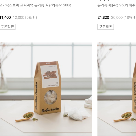
오가닉스토리 프리미엄 유기농 꿀한라봉차 560g
유기농 레몬청 950g 제
11,400
12,000
(5%
)
21,320
26,000
(18%