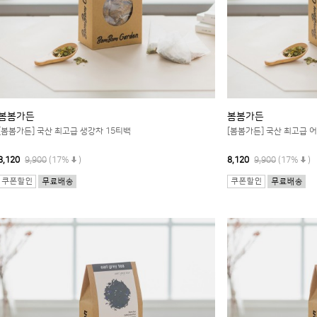
봄봄가든
봄봄가든
[봄봄가든] 국산 최고급 생강차 15티백
[봄봄가든] 국산 최고급 
8,120
9,900
(17%
)
8,120
9,900
(17%
)