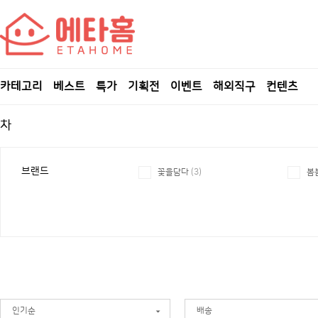
카테고리
베스트
특가
기획전
이벤트
해외직구
컨텐츠
차
브랜드
꽃을담다
(3)
봄
인기순
배송