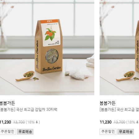
봄봄가든
봄봄가든
[봄봄가든] 국산 최고급 감잎차 30티백
[봄봄가든] 국산 최고급 
11,230
13,700
(18%
)
11,230
13,700
(18%