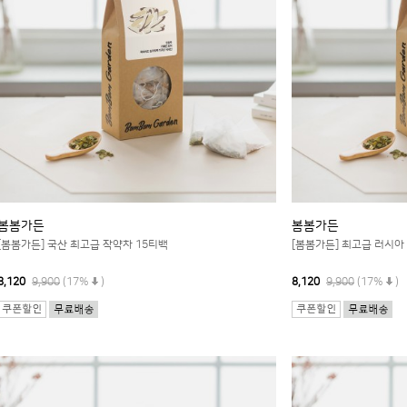
봄봄가든
봄봄가든
[봄봄가든] 국산 최고급 작약차 15티백
[봄봄가든] 최고급 러시아
8,120
9,900
(17%
)
8,120
9,900
(17%
)