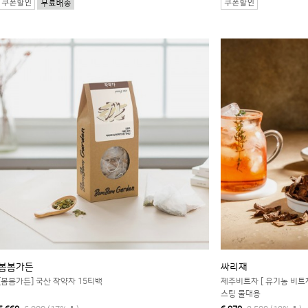
봄봄가든
싸리재
[봄봄가든] 국산 작약차 15티백
제주비트차 [ 유기농 비트차
스팅 물대용