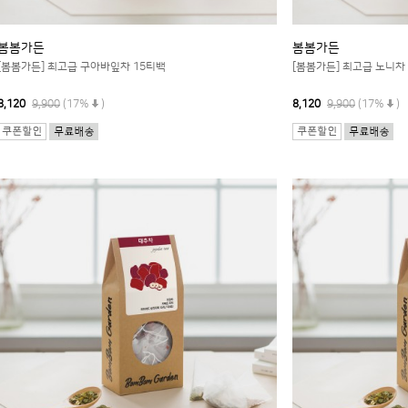
봄봄가든
봄봄가든
[봄봄가든] 최고급 구아바잎차 15티백
[봄봄가든] 최고급 노니차
8,120
9,900
(17%
)
8,120
9,900
(17%
)