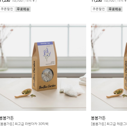
11,230
13,700
(18%
)
11,230
13,700
(18%
봄봄가든
봄봄가든
[봄봄가든] 최고급 라벤더차 30티백
[봄봄가든] 최고급 레몬그