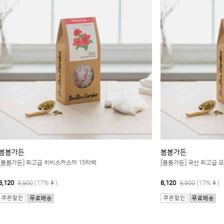
봄봄가든
봄봄가든
[봄봄가든] 최고급 히비스커스차 15티백
[봄봄가든] 국산 최고급 
8,120
9,900
(17%
)
8,120
9,900
(17%
)