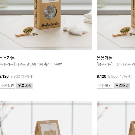
봄봄가든
봄봄가든
[봄봄가든] 최고급 얼그레이티 홍차 15티백
[봄봄가든] 국산 최고급 
8,120
9,900
(17%
)
8,120
9,900
(17%
)