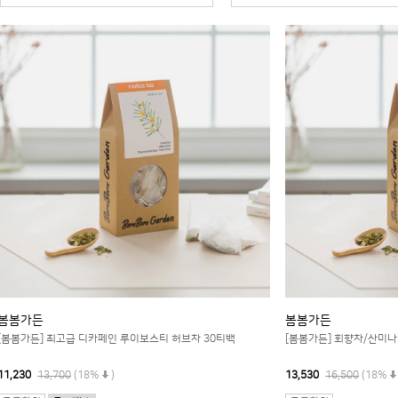
봄봄가든
봄봄가든
[봄봄가든] 최고급 디카페인 루이보스티 허브차 30티백
[봄봄가든] 회향차/산미나
11,230
13,700
(18%
)
13,530
16,500
(18%