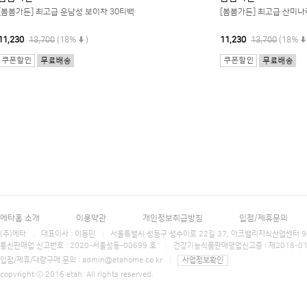
[봄봄가든] 최고급 운남성 보이차 30티백
[봄봄가든] 최고급 산미나
11,230
13,700
(18%
)
11,230
13,700
(18%
에타홈 소개
이용약관
개인정보취급방침
입점/제휴문의
(주)에타
대표이사 : 이동민
서울특별시 성동구 성수이로 22길 37, 아크밸리지식산업센터 906호 에타홈 (E
통신판매업 신고번호 : 2020-서울성동-00699 호
건강기능식품판매영업신고증 : 제2018-0
입점/제휴/대량구매 문의 :
admin@etahome.co.kr
사업정보확인
copyright ⓒ 2016 etah. All rights reserved.