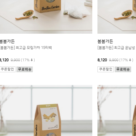
봄봄가든
봄봄가든
[봄봄가든] 최고급 모링가차 15티백
[봄봄가든] 최고급 운남성
8,120
9,900
(17%
)
8,120
9,900
(17%
)