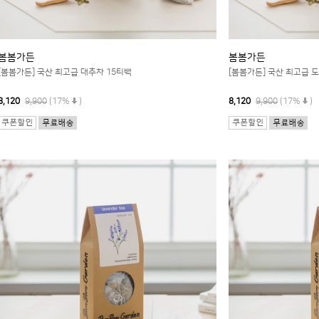
봄봄가든
봄봄가든
[봄봄가든] 국산 최고급 대추차 15티백
[봄봄가든] 국산 최고급 
8,120
9,900
(17%
)
8,120
9,900
(17%
)